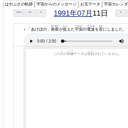
はやぶさの軌跡
宇宙からのメッセージ
お宝データ
宇宙カレンダ
1991年07月
11日
<<<
<<
<
>
えいせい
とら
うちゅう
でんぱ
おと
♪ 「あけぼの」
衛星
が
捉
えた
宇宙
の
電波
を
音
にしました。
ひ
がぞう
とうろく
この
日
の
画像
データは
登録
されていません。