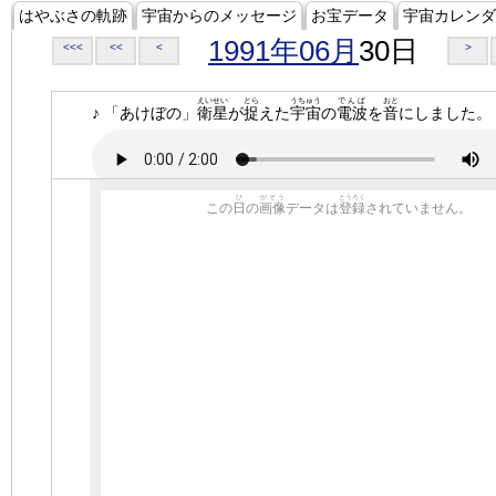
はやぶさの軌跡
宇宙からのメッセージ
お宝データ
宇宙カレンダ
1991年06月
30日
<<<
<<
<
>
えいせい
とら
うちゅう
でんぱ
おと
♪ 「あけぼの」
衛星
が
捉
えた
宇宙
の
電波
を
音
にしました。
ひ
がぞう
とうろく
この
日
の
画像
データは
登録
されていません。