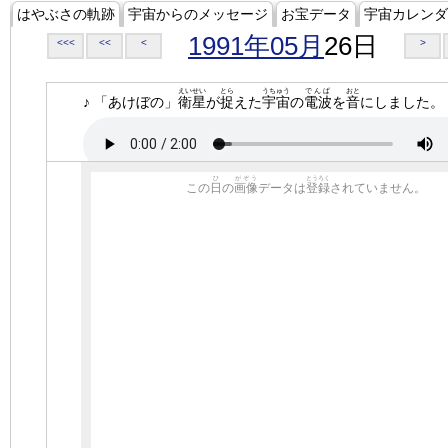
はやぶさの軌跡
宇宙からのメッセージ
お宝データ
宇宙カレンダ
1991年05月
26日
<<<
<<
<
>
えいせい
とら
うちゅう
でんぱ
おと
♪ 「あけぼの」
衛星
が
捉
えた
宇宙
の
電波
を
音
にしました。
ひ
がぞう
とうろく
この
日
の
画像
データは
登録
されていません。