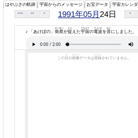
はやぶさの軌跡
宇宙からのメッセージ
お宝データ
宇宙カレンダ
1991年05月
24日
<<<
<<
<
>
えいせい
とら
うちゅう
でんぱ
おと
♪ 「あけぼの」
衛星
が
捉
えた
宇宙
の
電波
を
音
にしました。
ひ
がぞう
とうろく
この
日
の
画像
データは
登録
されていません。