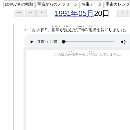
はやぶさの軌跡
宇宙からのメッセージ
お宝データ
宇宙カレンダ
1991年05月
20日
<<<
<<
<
>
えいせい
とら
うちゅう
でんぱ
おと
♪ 「あけぼの」
衛星
が
捉
えた
宇宙
の
電波
を
音
にしました。
ひ
がぞう
とうろく
この
日
の
画像
データは
登録
されていません。