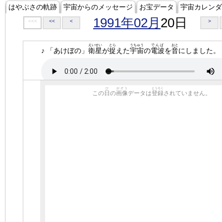
はやぶさの軌跡
宇宙からのメッセージ
お宝データ
宇宙カレンダ
1991年02月
20日
<<<
<<
<
>
えいせい
とら
うちゅう
でんぱ
おと
♪ 「あけぼの」
衛星
が
捉
えた
宇宙
の
電波
を
音
にしました。
ひ
がぞう
とうろく
この
日
の
画像
データは
登録
されていません。