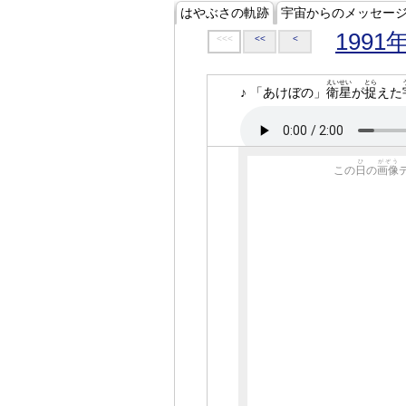
はやぶさの軌跡
宇宙からのメッセー
1991
<<<
<<
<
えいせい
とら
♪ 「あけぼの」
衛星
が
捉
えた
ひ
がぞう
この
日
の
画像