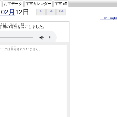
ジ
お宝データ
宇宙カレンダー
宇宙 xR
年02月
12日
>
>>
>>>
…☞Engli
うちゅう
でんぱ
おと
宇宙
の
電波
を
音
にしました。
とうろく
データは
登録
されていません。