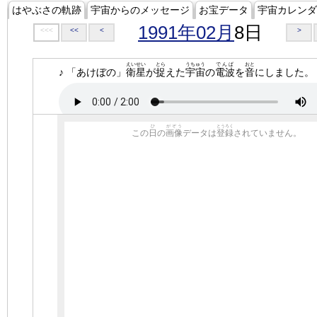
はやぶさの軌跡
宇宙からのメッセージ
お宝データ
宇宙カレンダ
1991年02月
8日
<<<
<<
<
>
えいせい
とら
うちゅう
でんぱ
おと
♪ 「あけぼの」
衛星
が
捉
えた
宇宙
の
電波
を
音
にしました。
ひ
がぞう
とうろく
この
日
の
画像
データは
登録
されていません。