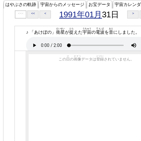
はやぶさの軌跡
宇宙からのメッセージ
お宝データ
宇宙カレンダ
1991年01月
31日
<<<
<<
<
>
えいせい
とら
うちゅう
でんぱ
おと
♪ 「あけぼの」
衛星
が
捉
えた
宇宙
の
電波
を
音
にしました。
ひ
がぞう
とうろく
この
日
の
画像
データは
登録
されていません。