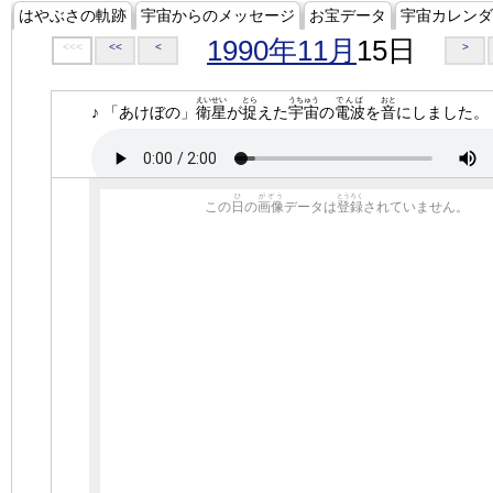
はやぶさの軌跡
宇宙からのメッセージ
お宝データ
宇宙カレンダ
1990年11月
15日
<<<
<<
<
>
えいせい
とら
うちゅう
でんぱ
おと
♪ 「あけぼの」
衛星
が
捉
えた
宇宙
の
電波
を
音
にしました。
ひ
がぞう
とうろく
この
日
の
画像
データは
登録
されていません。