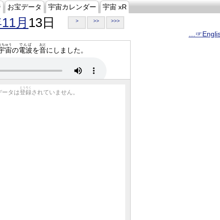
ジ
お宝データ
宇宙カレンダー
宇宙 xR
年11月
13日
>
>>
>>>
…☞Engli
うちゅう
でんぱ
おと
宇宙
の
電波
を
音
にしました。
とうろく
データは
登録
されていません。