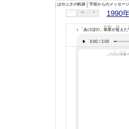
はやぶさの軌跡
宇宙からのメッセー
1990
<<<
<<
<
えいせい
とら
♪ 「あけぼの」
衛星
が
捉
えた
ひ
がぞう
この
日
の
画像