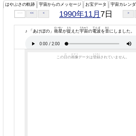
はやぶさの軌跡
宇宙からのメッセージ
お宝データ
宇宙カレンダ
1990年11月
7日
<<<
<<
<
>
えいせい
とら
うちゅう
でんぱ
おと
♪ 「あけぼの」
衛星
が
捉
えた
宇宙
の
電波
を
音
にしました。
ひ
がぞう
とうろく
この
日
の
画像
データは
登録
されていません。