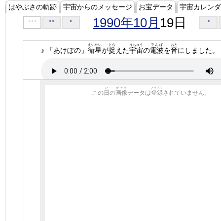
はやぶさの軌跡
宇宙からのメッセージ
お宝データ
宇宙カレンダ
1990年10月
19日
<<<
<<
<
>
えいせい
とら
うちゅう
でんぱ
おと
♪ 「あけぼの」
衛星
が
捉
えた
宇宙
の
電波
を
音
にしました。
ひ
がぞう
とうろく
この
日
の
画像
データは
登録
されていません。