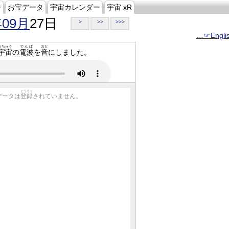
ジ
お宝データ
宇宙カレンダー
宇宙 xR
年09月
27日
>
>>
>>>
…☞Engli
うちゅう
でんぱ
おと
宇宙
の
電波
を
音
にしました。
とうろく
データは
登録
されていません。