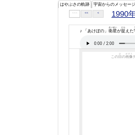
はやぶさの軌跡
宇宙からのメッセー
1990
<<<
<<
<
えいせい
とら
♪ 「あけぼの」
衛星
が
捉
えた
ひ
がぞう
この
日
の
画像