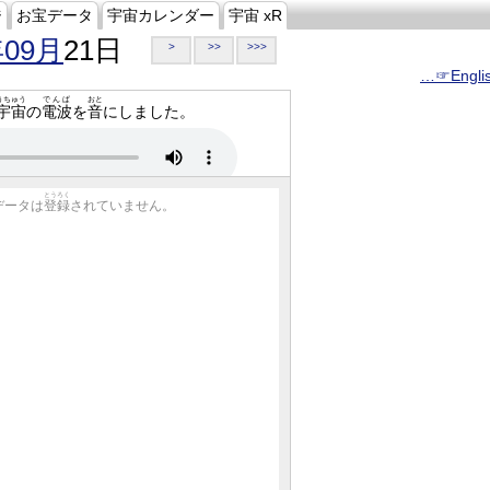
ジ
お宝データ
宇宙カレンダー
宇宙 xR
年09月
21日
>
>>
>>>
…☞Engli
うちゅう
でんぱ
おと
宇宙
の
電波
を
音
にしました。
とうろく
データは
登録
されていません。