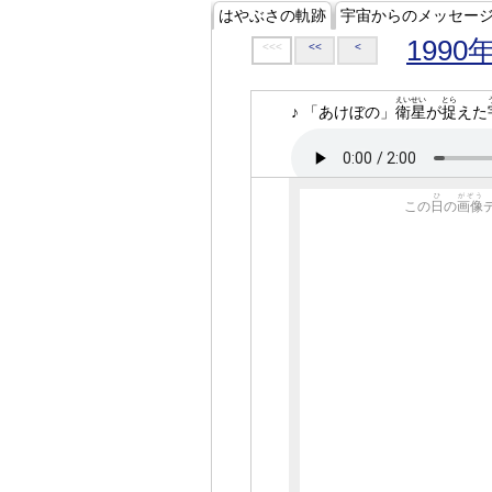
はやぶさの軌跡
宇宙からのメッセー
1990
<<<
<<
<
えいせい
とら
♪ 「あけぼの」
衛星
が
捉
えた
ひ
がぞう
この
日
の
画像