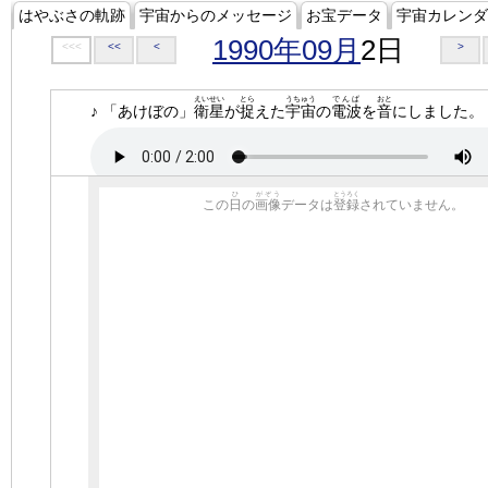
はやぶさの軌跡
宇宙からのメッセージ
お宝データ
宇宙カレンダ
1990年09月
2日
<<<
<<
<
>
えいせい
とら
うちゅう
でんぱ
おと
♪ 「あけぼの」
衛星
が
捉
えた
宇宙
の
電波
を
音
にしました。
ひ
がぞう
とうろく
この
日
の
画像
データは
登録
されていません。