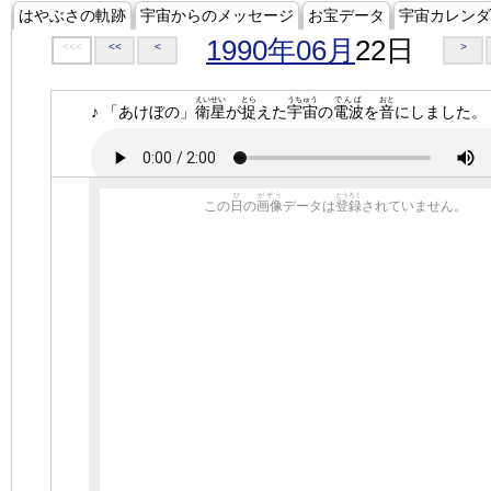
はやぶさの軌跡
宇宙からのメッセージ
お宝データ
宇宙カレンダ
1990年06月
22日
<<<
<<
<
>
えいせい
とら
うちゅう
でんぱ
おと
♪ 「あけぼの」
衛星
が
捉
えた
宇宙
の
電波
を
音
にしました。
ひ
がぞう
とうろく
この
日
の
画像
データは
登録
されていません。