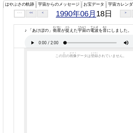
はやぶさの軌跡
宇宙からのメッセージ
お宝データ
宇宙カレンダ
1990年06月
18日
<<<
<<
<
>
えいせい
とら
うちゅう
でんぱ
おと
♪ 「あけぼの」
衛星
が
捉
えた
宇宙
の
電波
を
音
にしました。
ひ
がぞう
とうろく
この
日
の
画像
データは
登録
されていません。