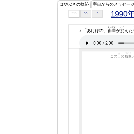
はやぶさの軌跡
宇宙からのメッセー
1990
<<<
<<
<
えいせい
とら
♪ 「あけぼの」
衛星
が
捉
えた
ひ
がぞう
この
日
の
画像