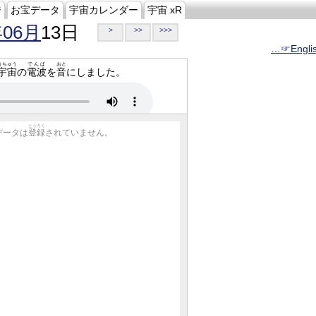
ジ
お宝データ
宇宙カレンダー
宇宙 xR
年06月
13日
>
>>
>>>
…☞Engli
うちゅう
でんぱ
おと
宇宙
の
電波
を
音
にしました。
とうろく
データは
登録
されていません。