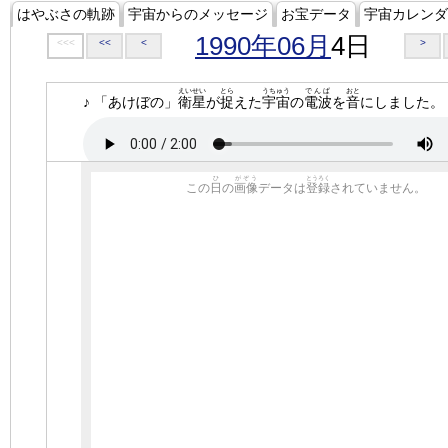
はやぶさの軌跡
宇宙からのメッセージ
お宝データ
宇宙カレンダ
1990年06月
4日
<<<
<<
<
>
えいせい
とら
うちゅう
でんぱ
おと
♪ 「あけぼの」
衛星
が
捉
えた
宇宙
の
電波
を
音
にしました。
ひ
がぞう
とうろく
この
日
の
画像
データは
登録
されていません。