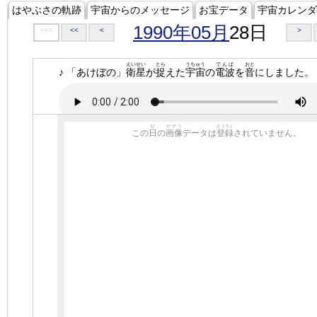
はやぶさの軌跡
宇宙からのメッセージ
お宝データ
宇宙カレンダ
1990年05月
28日
<<<
<<
<
>
えいせい
とら
うちゅう
でんぱ
おと
♪ 「あけぼの」
衛星
が
捉
えた
宇宙
の
電波
を
音
にしました。
ひ
がぞう
とうろく
この
日
の
画像
データは
登録
されていません。