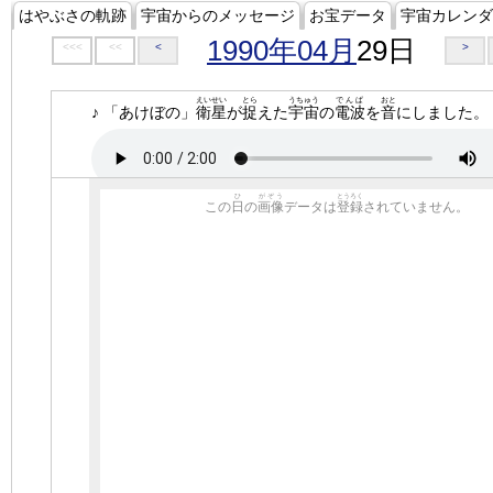
はやぶさの軌跡
宇宙からのメッセージ
お宝データ
宇宙カレンダ
1990年04月
29日
<<<
<<
<
>
えいせい
とら
うちゅう
でんぱ
おと
♪ 「あけぼの」
衛星
が
捉
えた
宇宙
の
電波
を
音
にしました。
ひ
がぞう
とうろく
この
日
の
画像
データは
登録
されていません。