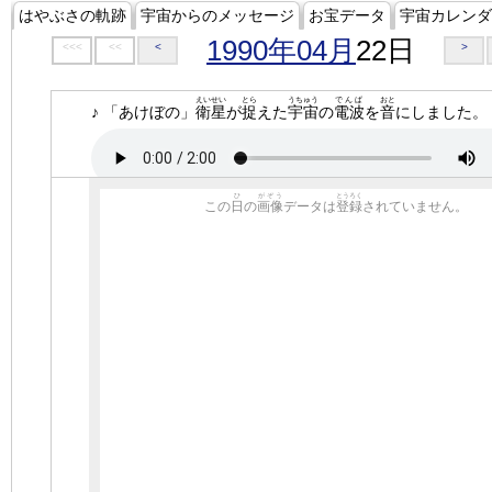
はやぶさの軌跡
宇宙からのメッセージ
お宝データ
宇宙カレンダ
1990年04月
22日
<<<
<<
<
>
えいせい
とら
うちゅう
でんぱ
おと
♪ 「あけぼの」
衛星
が
捉
えた
宇宙
の
電波
を
音
にしました。
ひ
がぞう
とうろく
この
日
の
画像
データは
登録
されていません。