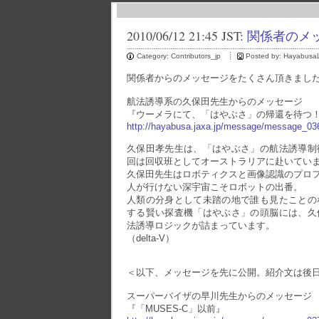
2010/06/12 21:45 JST:
関係者のメ
Category:
Contributors_jp
Posted by:
HayabusaL
関係者からのメッセージをたくさん頂きまし
航法誘導系の久保田先生からのメッセージ
『ウーメラにて、「はやぶさ」の帰還を待つ
http://hayabusa.jaxa.jp/message/message_03
久保田孝先生は、「はやぶさ」の航法誘導制
回は回収班としてオーストラリアに赴いてい
久保田先生はロボティクスと画像認識のプロ
人が行けない深宇宙こそロボットの出番。
人類の分身として未踏の地で誰も見たことの
する賢い探査機「はやぶさ」の頭脳には、久
法誘導ロジックが詰まっています。
（delta-V）
＜以下、メッセージを先に公開。紹介文は後
スーパーバイザの早川先生からのメッセージ
『「MUSES-C」以前』