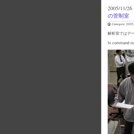
2005/11/26
の管制室
Category:
2005
解析室ではデ
In command roo