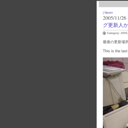
|
Next»
2005/11/26
グ更新人
Category:
2005
最後の更新場
This is the las