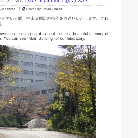
 11:27 JST:
ISAS in autumn | 秋のISAS
_Japanese
Posted by:
HayabusaLive
進んでいる間、宇宙研周辺の様子をお送りいたします。これ
館。
essing are going on, it is best to see a beautiful scenary of
. You can see "Main Building" of our laboratory.