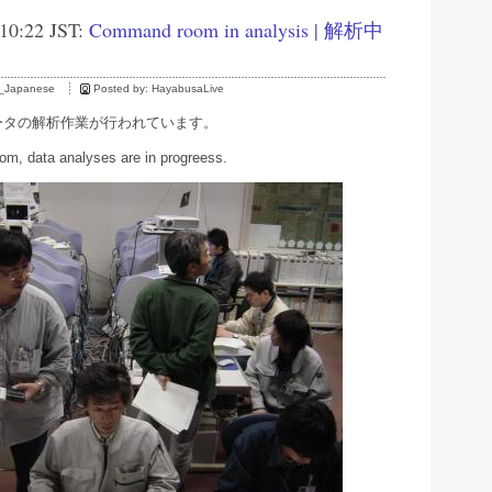
 10:22 JST:
Command room in analysis | 解析中
_Japanese
Posted by:
HayabusaLive
ータの解析作業が行われています。
m, data analyses are in progreess.