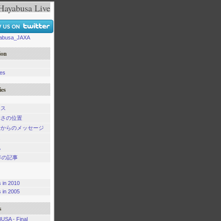
Hayabusa Live
busa_JAXA
ion
ves
ies
ース
ぶさの位置
者からのメッセージ
ム
他
5年の記事
s in 2010
s in 2005
s
USA - Final