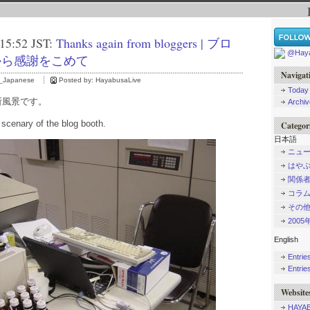
 15:52 JST:
Thanks again from bloggers | ブロ
@Haya
から感謝をこめて
Navigat
_Japanese
Posted by:
HayabusaLive
Today
所風景です。
Archi
t scenary of the blog booth.
Categor
日本語
ニュ
はや
関係
コラ
その
200
English
Entrie
Entrie
Website
HAYAB