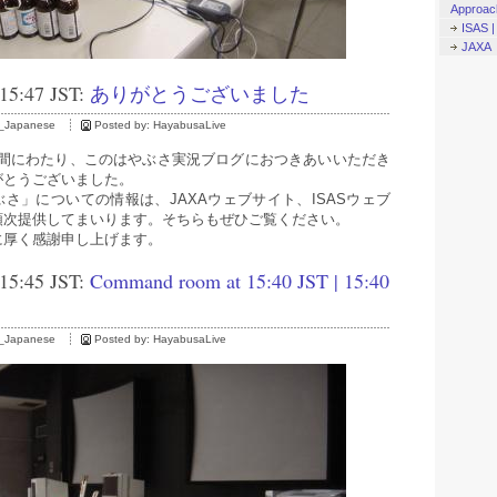
Approac
ISAS 
JAXA
 15:47 JST:
ありがとうございました
_Japanese
Posted by:
HayabusaLive
長時間にわたり、このはやぶさ実況ブログにおつきあいいただき
がとうございました。
さ」についての情報は、JAXAウェブサイト、ISASウェブ
順次提供してまいります。そちらもぜひご覧ください。
に厚く感謝申し上げます。
 15:45 JST:
Command room at 15:40 JST | 15:40
_Japanese
Posted by:
HayabusaLive