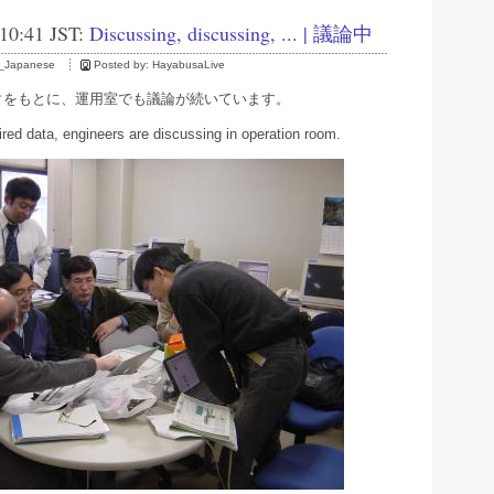
 10:41 JST:
Discussing, discussing, ... | 議論中
_Japanese
Posted by:
HayabusaLive
タをもとに、運用室でも議論が続いています。
red data, engineers are discussing in operation room.