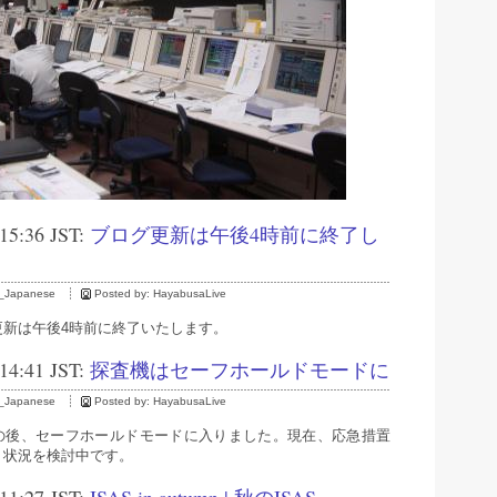
 15:36 JST:
ブログ更新は午後4時前に終了し
_Japanese
Posted by:
HayabusaLive
更新は午後4時前に終了いたします。
 14:41 JST:
探査機はセーフホールドモードに
_Japanese
Posted by:
HayabusaLive
の後、セーフホールドモードに入りました。現在、応急措置
、状況を検討中です。