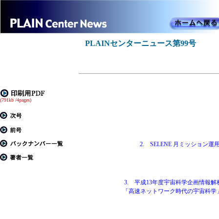
PLAINセンターニュース第99号
(791kb /4pages)
2. SELENE 月ミッション運
3. 平成13年度宇宙科学企画情報
「高速ネットワーク時代の宇宙科学