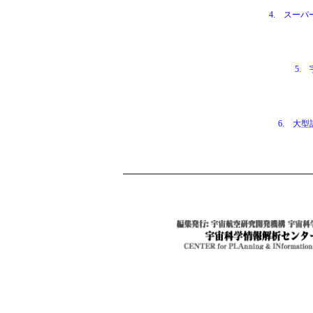
4. スーパ
5.
6. 大
0