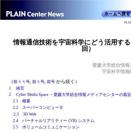
PL
情報通信技術を宇宙科学にどう活用する
回）
愛媛大学総合情報
宇宙科学情報
（
,
,
から続く）
前々々号
前
々
号
前
号
1. 緒言
2.
Cyber Media Space －愛媛大学総合情報メディアセンターの
2.1 概要
2.2 スーパーコンピュータ
2.3 3D Web
2.4 バーチャルリアリティー (VR) システム
2.5 ボリュームコミュニケーション