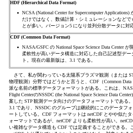
HDF (Hierarchical Data Format)
NCSA (National Center for Supercomputer Applic
だけではなく、数値計算・シミュレーションなどで
とが多い。バージョン5 になり並列分散データに対
CDF (Common Data Format)
NASA/GSFC の National Space Science Data Ce
柔軟性が高いデータ構造に対応した自己記述型デー
ト。現在の最新版は、3.1 である。
さて、私が関わっている太陽系プラズマ観測（または S
物理観測）分野ではどうかと言うと、CDF（Common Data 
派な名前の標準データフォーマットがある。これは、NASA/Godd
Flight CenterのNSSDC (the National Space Science Data 
案した STP 観測データ向けのデータフォーマットである
3.1 であり、NSSDC のグループは継続的にこのデータフ
ートしている。CDF フォーマットは netCDF とやや似
ォーマットであるが、netCDF よりも柔軟性が高い。netC
い複雑なデータ構造も CDF では定義することができる。こ