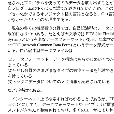
意されたプログラムを使ってのみデータを取り出すことが
自プログラムの多くは C言語で記述されていたため、こ
プセル化かできるオブジェクト指向言語となると、C++言
がなかったというのが理由である。
現在の多くの衛星観測分野では、自己記述型のデータフ
般的になりつつある。たとえば天文学では FITS (the Flexible Ima
System) という有名なデータフォーマットがある。気象
netCDF (network Common Data Form) というデータ
いる。自己記述型データファイルは、
(1)データフォーマット・データ構造はあらかじめいくつ
まっている、
(2)ただし分野のさまざまなタイプの観測データを記述で
を持っている、
(3)ヘッダにデータについてのメタ情報が記述されている、
などが特徴である。
インターネット上で検索すればわかることであるが、FIT
netCDF にしても、データフォーマットやライブラリに
メントがきちんと整備されており、多くのユーザにより利