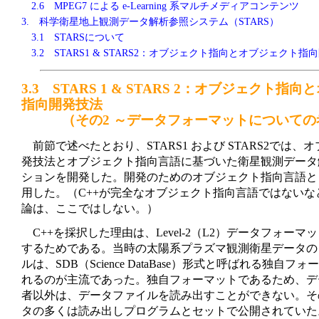
2.6 MPEG7 による e-Learning 系マルチメディアコンテンツ
3. 科学衛星地上観測データ解析参照システム（STARS）
3.1 STARSについて
3.2 STARS1 & STARS2：オブジェクト指向とオブジェクト
3.3 STARS 1 & STARS 2：オブジェクト指
指向開発技法
（その2 ～データフォーマットについての
前節で述べたとおり、STARS1 および STARS2では、
発技法とオブジェクト指向言語に基づいた衛星観測データ
ションを開発した。開発のためのオブジェクト指向言語とし
用した。（C++が完全なオブジェクト指向言語ではないな
論は、ここではしない。）
C++を採択した理由は、Level-2（L2）データフォーマ
するためである。当時の太陽系プラズマ観測衛星データの 
ルは、SDB（Science DataBase）形式と呼ばれる独自
れるのが主流であった。独自フォーマットであるため、デ
者以外は、データファイルを読み出すことができない。その
タの多くは読み出しプログラムとセットで公開されていた