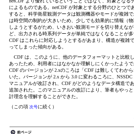
netCDF より優れているということではなく、対象とな
によるものである。netCDF が対象とする分野のひとつ
すると、科学衛星観測データは観測機器やモードが複雑で
は時空間の制約が大きいため、少しでも効果的に情報（物
しようとするがため、いきおい観測モードを切り替えなが
ど、出力される時系列データが単純ではなくなることが多
CDF はこれらに対応しようとするがあまり、構造が複雑
ってしまった傾向がある。
CDF は、このように、他のデータフォーマットと比較
あったため、利用者にはなかなか理解しにくかったようで
CDF のバージョンが 2.xのころは「CDF は難しくてわ
いた。バージョンが 2.x から 3.0 に変わるころに、NSSDC
マニュアルが改訂され、CDF がどのようなデータ構造で
追加された。このマニュアルの改訂により、筆者もやっと C
計理念を理解することができた。
（この項
に続く）
次号