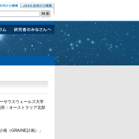
コラ
研究者のみなさん
へ
ューサウスウェールズ大学
場所：オーストラリア北部
画（GRAINE計画）」