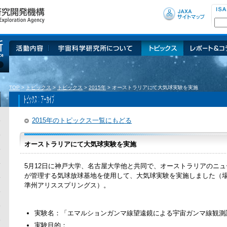
活動内容
宇宙科学研究所について
トピックス
レポート＆
ム
TOP
>
トピックス
>
トピックス
>
2015年
>
オーストラリアにて大気球実験を実施
2015年のトピックス一覧にもどる
オーストラリアにて大気球実験を実施
5月12日に神戸大学、名古屋大学他と共同で、オーストラリアのニ
が管理する気球放球基地を使用して、大気球実験を実施しました（
準州アリススプリングス）。
実験名：「エマルションガンマ線望遠鏡による宇宙ガンマ線観測計
実験目的：