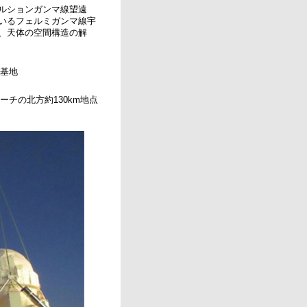
ルションガンマ線望遠
いるフェルミガンマ線宇
、天体の空間構造の解
球基地
ーチの北方約130km地点