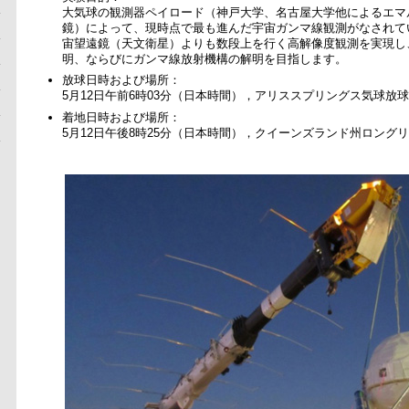
大気球の観測器ペイロード（神戸大学、名古屋大学他によるエマ
鏡）によって、現時点で最も進んだ宇宙ガンマ線観測がなされて
宙望遠鏡（天文衛星）よりも数段上を行く高解像度観測を実現し
明、ならびにガンマ線放射機構の解明を目指します。
放球日時および場所：
5月12日午前6時03分（日本時間），アリススプリングス気球放
着地日時および場所：
5月12日午後8時25分（日本時間），クイーンズランド州ロングリ