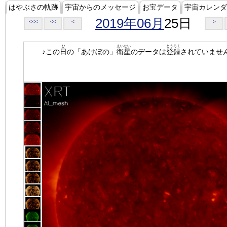
はやぶさの軌跡
宇宙からのメッセージ
お宝データ
宇宙カレンダ
2019年06月
25日
<<<
<<
<
>
ひ
えいせい
とうろく
♪この
日
の「あけぼの」
衛星
のデータは
登録
されていませ