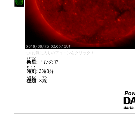
👈 お気に入りのアイコンをクリック！
えいせい
衛星
:
「ひので」
じこく
時刻
:
3時3分
しゅるい
せん
種類
:
X
線