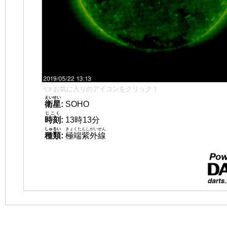
👈 お気に入りのアイコンをクリック！
えいせい
衛星
:
SOHO
じこく
時刻
:
13時13分
しゅるい
きょくたんしがいせん
種類
:
極端紫外線