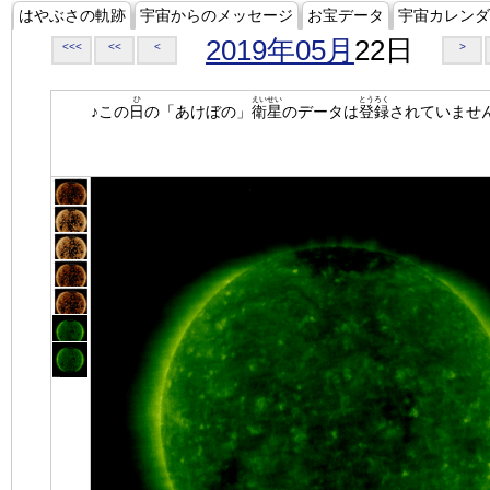
はやぶさの軌跡
宇宙からのメッセージ
お宝データ
宇宙カレンダ
2019年05月
22日
<<<
<<
<
>
ひ
えいせい
とうろく
♪この
日
の「あけぼの」
衛星
のデータは
登録
されていませ