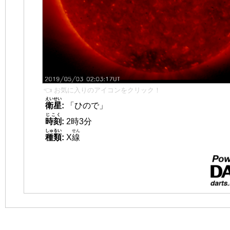
👈 お気に入りのアイコンをクリック！
えいせい
衛星
:
「ひので」
じこく
時刻
:
2時3分
しゅるい
せん
種類
:
X
線