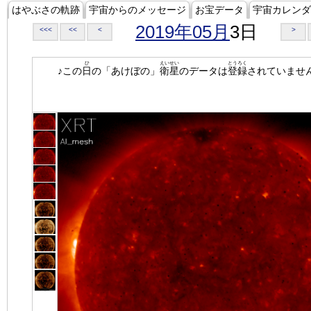
はやぶさの軌跡
宇宙からのメッセージ
お宝データ
宇宙カレンダ
2019年05月
3日
<<<
<<
<
>
ひ
えいせい
とうろく
♪この
日
の「あけぼの」
衛星
のデータは
登録
されていませ