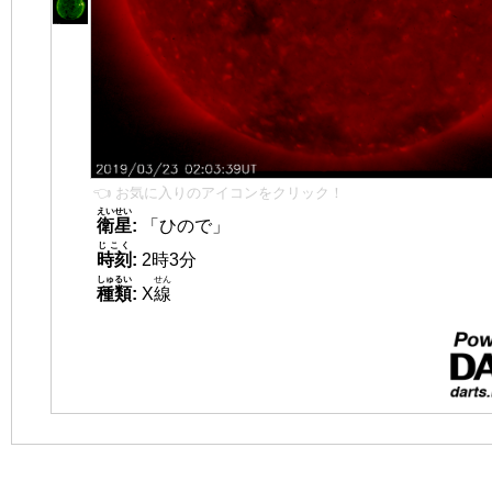
👈 お気に入りのアイコンをクリック！
えいせい
衛星
:
「ひので」
じこく
時刻
:
2時3分
しゅるい
せん
種類
:
X
線