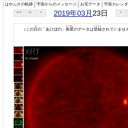
はやぶさの軌跡
宇宙からのメッセージ
お宝データ
宇宙カレンダ
2019年03月
23日
<<<
<<
<
>
ひ
えいせい
とうろく
♪この
日
の「あけぼの」
衛星
のデータは
登録
されていませ