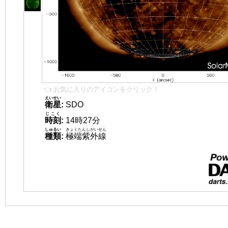
👈 お気に入りのアイコンをクリック！
えいせい
衛星
:
SDO
じこく
時刻
:
14時27分
しゅるい
きょくたんしがいせん
種類
:
極端紫外線