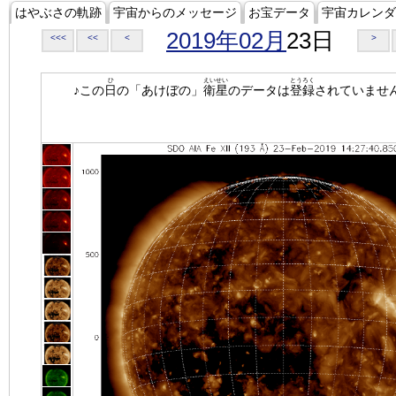
はやぶさの軌跡
宇宙からのメッセージ
お宝データ
宇宙カレンダ
2019年02月
23日
<<<
<<
<
>
ひ
えいせい
とうろく
♪この
日
の「あけぼの」
衛星
のデータは
登録
されていませ