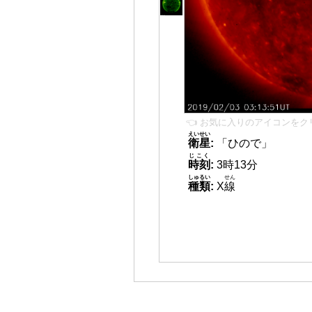
👈 お気に入りのアイコンをク
えいせい
衛星
:
「ひので」
じこく
時刻
:
3時13分
しゅるい
せん
種類
:
X
線