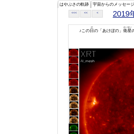
はやぶさの軌跡
宇宙からのメッセー
2019
<<<
<<
<
ひ
えいせい
♪この
日
の「あけぼの」
衛星