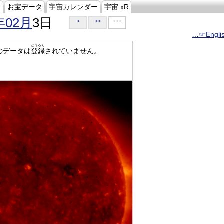
ジ
お宝データ
宇宙カレンダー
宇宙 xR
年02月
3日
>
>>
>>>
…☞Engli
とうろく
のデータは
登録
されていません。