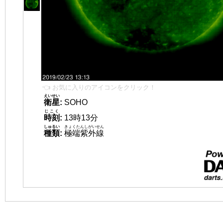
👈 お気に入りのアイコンをクリック！
えいせい
衛星
:
SOHO
じこく
時刻
:
13時13分
しゅるい
きょくたんしがいせん
種類
:
極端紫外線