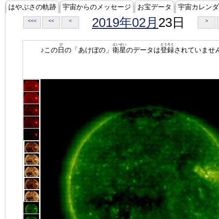
はやぶさの軌跡
宇宙からのメッセージ
お宝データ
宇宙カレンダ
2019年02月
23日
<<<
<<
<
>
ひ
えいせい
とうろく
♪この
日
の「あけぼの」
衛星
のデータは
登録
されていませ