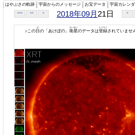
はやぶさの軌跡
宇宙からのメッセージ
お宝データ
宇宙カレンダ
2018年09月
21日
<<<
<<
<
>
ひ
えいせい
とうろく
♪この
日
の「あけぼの」
衛星
のデータは
登録
されていませ