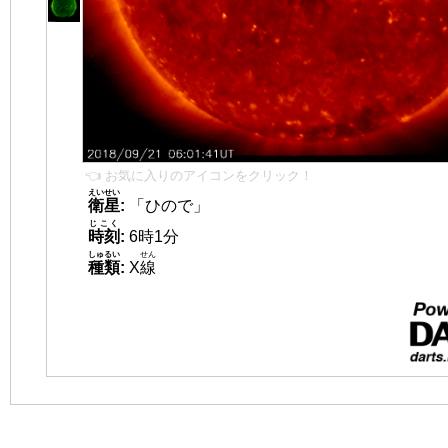
👈 お気に入りのアイコンをクリック！
えいせい
衛星
:
「ひので」
じこく
時刻
:
6時1分
しゅるい
せん
種類
:
X
線