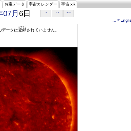
ジ
お宝データ
宇宙カレンダー
宇宙 xR
年07月
6日
>
>>
>>>
…☞Engli
とうろく
のデータは
登録
されていません。