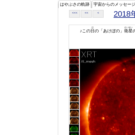
はやぶさの軌跡
宇宙からのメッセー
2018
<<<
<<
<
ひ
えいせい
♪この
日
の「あけぼの」
衛星