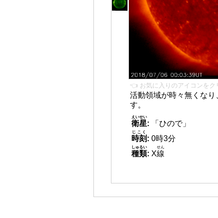
👈 お気に入りのアイコンをク
活動領域が時々無くなり
す。
えいせい
衛星
:
「ひので」
じこく
時刻
:
0時3分
しゅるい
せん
種類
:
X
線