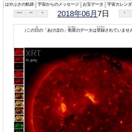
はやぶさの軌跡
宇宙からのメッセージ
お宝データ
宇宙カレンダ
2018年06月
7日
<<<
<<
<
>
ひ
えいせい
とうろく
♪この
日
の「あけぼの」
衛星
のデータは
登録
されていませ