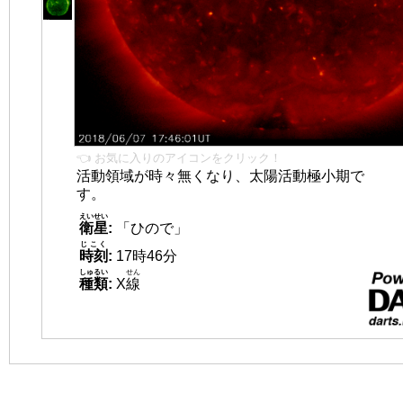
👈 お気に入りのアイコンをクリック！
活動領域が時々無くなり、太陽活動極小期で
す。
えいせい
衛星
:
「ひので」
じこく
時刻
:
17時46分
しゅるい
せん
種類
:
X
線