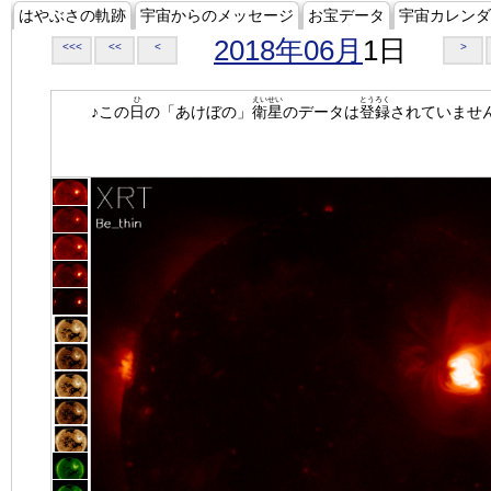
はやぶさの軌跡
宇宙からのメッセージ
お宝データ
宇宙カレンダ
2018年06月
1日
<<<
<<
<
>
ひ
えいせい
とうろく
♪この
日
の「あけぼの」
衛星
のデータは
登録
されていませ