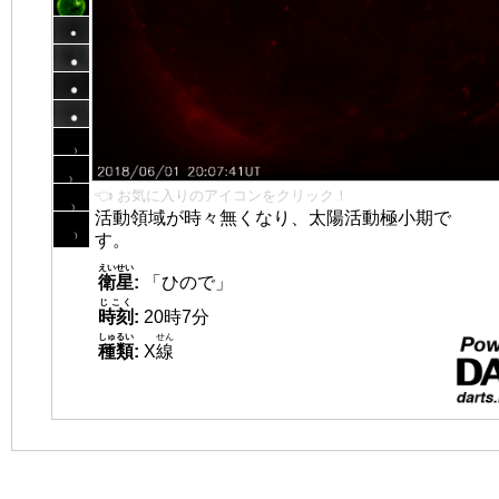
👈 お気に入りのアイコンをクリック！
活動領域が時々無くなり、太陽活動極小期で
す。
えいせい
衛星
:
「ひので」
じこく
時刻
:
20時7分
しゅるい
せん
種類
:
X
線