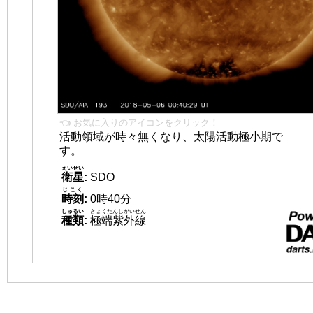
👈 お気に入りのアイコンをクリック！
活動領域が時々無くなり、太陽活動極小期で
す。
えいせい
衛星
:
SDO
じこく
時刻
:
0時40分
しゅるい
きょくたんしがいせん
種類
:
極端紫外線