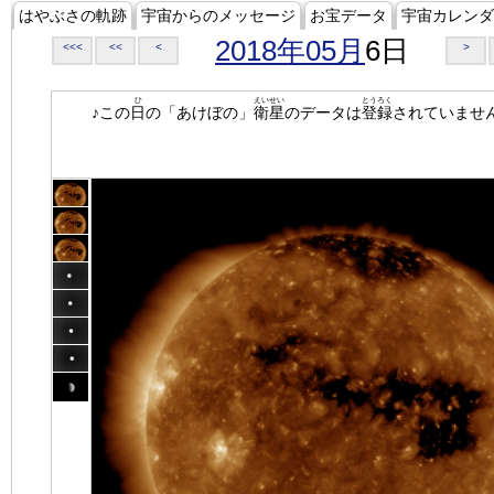
はやぶさの軌跡
宇宙からのメッセージ
お宝データ
宇宙カレンダ
2018年05月
6日
<<<
<<
<
>
ひ
えいせい
とうろく
♪この
日
の「あけぼの」
衛星
のデータは
登録
されていませ