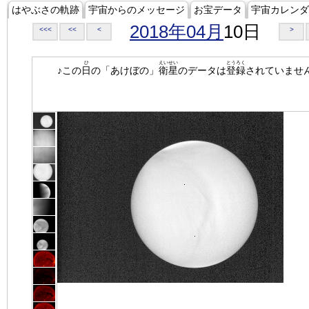
はやぶさの軌跡
宇宙からのメッセージ
お宝データ
宇宙カレンダ
2018年04月
10日
<<<
<<
<
>
ひ
えいせい
とうろく
♪この
日
の「あけぼの」
衛星
のデータは
登録
されていませ