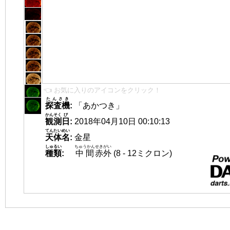
👈 お気に入りのアイコンをクリック！
たんさき
探査機
:
「あかつき」
かんそく
び
観測
日
:
2018年04月10日 00:10:13
てんたいめい
天体名
:
金星
しゅるい
ちゅうかん
せきがい
種類
:
中間
赤外
(8 - 12ミクロン)