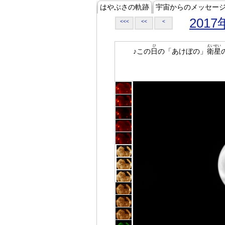
はやぶさの軌跡
宇宙からのメッセー
2017
<<<
<<
<
ひ
えいせい
♪この
日
の「あけぼの」
衛星