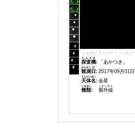
👈 お気に入りのアイコンをク
たんさき
探査機
:
「あかつき」
かんそく
び
観測
日
:
2017年09月01日 1
てんたいめい
天体名
:
金星
しゅるい
しがいせん
種類
:
紫外線