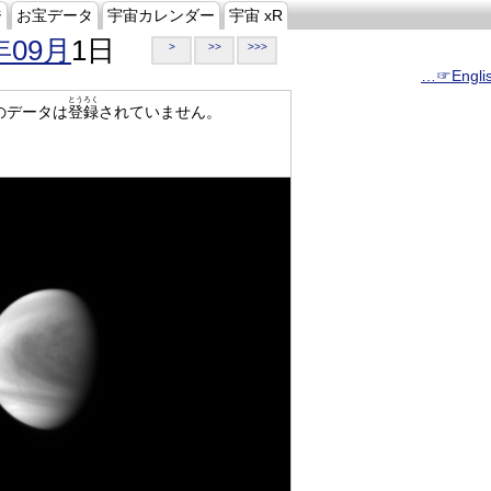
ジ
お宝データ
宇宙カレンダー
宇宙 xR
年09月
1日
>
>>
>>>
…☞Engli
とうろく
のデータは
登録
されていません。