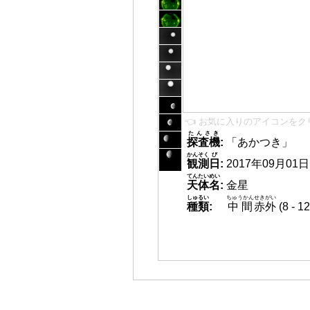
👈 お気に入りのアイコンをク
たんさき
探査機
:
「あかつき」
かんそく
び
観測
日
:
2017年09月01日 0
てんたいめい
天体名
:
金星
しゅるい
ちゅうかん
せきがい
種類
:
中間
赤外
(8 -