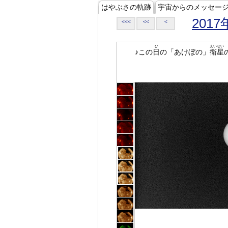
はやぶさの軌跡
宇宙からのメッセー
2017
<<<
<<
<
ひ
えいせい
♪この
日
の「あけぼの」
衛星