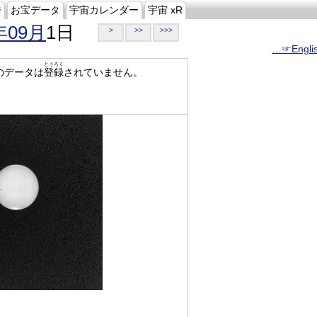
ジ
お宝データ
宇宙カレンダー
宇宙 xR
年09月
1日
>
>>
>>>
…☞Engli
とうろく
のデータは
登録
されていません。