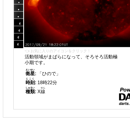
👈 お気に入りのアイコンをクリック！
活動領域がまばらになって、そろそろ活動極
小期です。
えいせい
衛星
:
「ひので」
じこく
時刻
:
18時22分
しゅるい
せん
種類
:
X
線