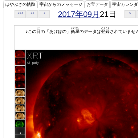
はやぶさの軌跡
宇宙からのメッセージ
お宝データ
宇宙カレンダ
2017年09月
21日
<<<
<<
<
>
ひ
えいせい
とうろく
♪この
日
の「あけぼの」
衛星
のデータは
登録
されていませ