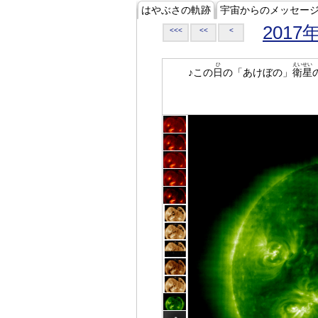
はやぶさの軌跡
宇宙からのメッセー
2017
<<<
<<
<
ひ
えいせい
♪この
日
の「あけぼの」
衛星