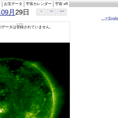
ジ
お宝データ
宇宙カレンダー
宇宙 xR
年09月
29日
>
>>
>>>
…☞Engli
とうろく
のデータは
登録
されていません。