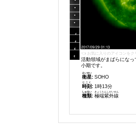
👈 お気に入りのアイコンをク
活動領域がまばらになっ
小期です。
えいせい
衛星
:
SOHO
じこく
時刻
:
1時13分
しゅるい
きょくたんしがいせん
種類
:
極端紫外線