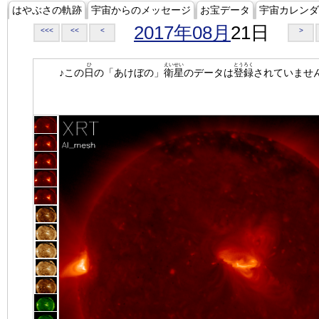
はやぶさの軌跡
宇宙からのメッセージ
お宝データ
宇宙カレンダ
2017年08月
21日
<<<
<<
<
>
ひ
えいせい
とうろく
♪この
日
の「あけぼの」
衛星
のデータは
登録
されていませ