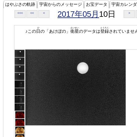
はやぶさの軌跡
宇宙からのメッセージ
お宝データ
宇宙カレンダ
2017年05月
10日
<<<
<<
<
>
ひ
えいせい
とうろく
♪この
日
の「あけぼの」
衛星
のデータは
登録
されていませ