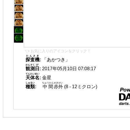
👈 お気に入りのアイコンをクリック！
たんさき
探査機
:
「あかつき」
かんそく
び
観測
日
:
2017年05月10日 07:08:17
てんたいめい
天体名
:
金星
しゅるい
ちゅうかん
せきがい
種類
:
中間
赤外
(8 - 12ミクロン)