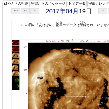
はやぶさの軌跡
宇宙からのメッセージ
お宝データ
宇宙カレンダ
2017年04月
19日
<<<
<<
<
>
ひ
えいせい
とうろく
♪この
日
の「あけぼの」
衛星
のデータは
登録
されていませ