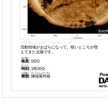
👈 お気に入りのアイコンをクリック！
活動領域がまばらになって、暗いところが増
えてきた太陽です。
えいせい
衛星
:
SDO
じこく
時刻
:
1時30分
しゅるい
きょくたんしがいせん
種類
:
極端紫外線