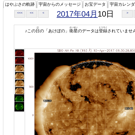
はやぶさの軌跡
宇宙からのメッセージ
お宝データ
宇宙カレンダ
2017年04月
10日
<<<
<<
<
>
ひ
えいせい
とうろく
♪この
日
の「あけぼの」
衛星
のデータは
登録
されていませ