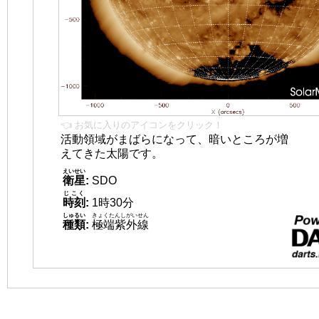
👈 お気に入りのアイコンをクリック！
活動領域がまばらになって、暗いところが増
えてきた太陽です。
えいせい
衛星
:
SDO
じこく
時刻
:
1時30分
しゅるい
きょくたんしがいせん
種類
:
極端紫外線