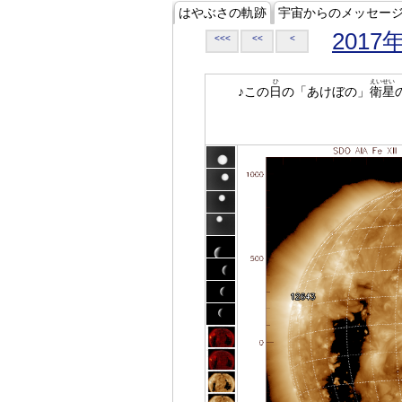
はやぶさの軌跡
宇宙からのメッセー
2017
<<<
<<
<
ひ
えいせい
♪この
日
の「あけぼの」
衛星