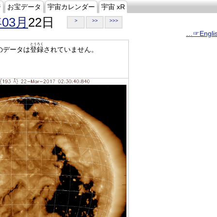
ジ
お宝データ
宇宙カレンダー
宇宙 xR
年03月
22日
>
>>
>>>
…☞Engli
とうろく
のデータは
登録
されていません。