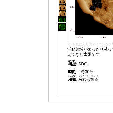
👈 お気に入りのアイコンをク
活動領域がめっきり減っ
えてきた太陽です。
えいせい
衛星
:
SDO
じこく
時刻
:
2時30分
しゅるい
きょくたんしがいせん
種類
:
極端紫外線